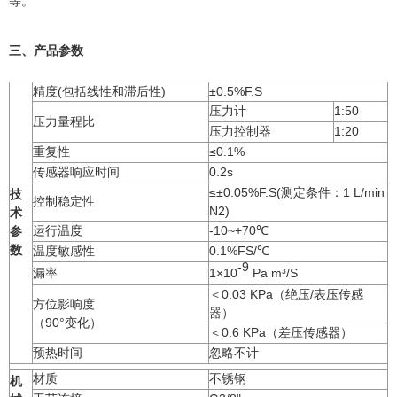
等。
三、产品参数
精度(包括线性和滞后性)
±0.5%F.S
压力计
1:50
压力量程比
压力控制器
1:20
重复性
≤0.1%
传感器响应时间
0.2s
≤±0.05%F.S(测定条件：1 L/min
技
控制稳定性
N2)
术
运行温度
-10~+70℃
参
数
温度敏感性
0.1%FS/℃
-9
漏率
1×10
Pa m³/S
＜0.03 KPa（绝压/表压传感
方位影响度
器）
（90°变化）
＜0.6 KPa（差压传感器）
预热时间
忽略不计
材质
不锈钢
机