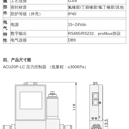
工艺连接
G3/8"
械
部
密封材质
氟橡胶/丁腈橡胶/氯丁橡胶/其他
件
防护等级（外壳）
IP40
电
电源
15~24Vdc
气
数字输出
RS485/RS232、profibus协议
特
电气连接
DB9
性
四、产品尺寸图
ACU20P-LC 压力控制器 （
低量程：≤300KPa
）