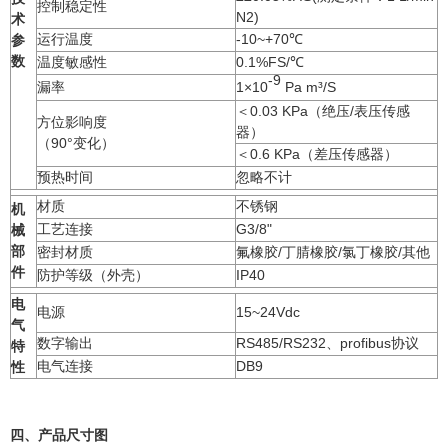
控制稳定性
N2)
术
运行温度
-10~+70℃
参
数
温度敏感性
0.1%FS/℃
-9
漏率
1×10
Pa m³/S
＜0.03 KPa（绝压/表压传感
方位影响度
器）
（90°变化）
＜0.6 KPa（差压传感器）
预热时间
忽略不计
材质
不锈钢
机
工艺连接
G3/8"
械
部
密封材质
氟橡胶/丁腈橡胶/氯丁橡胶/其他
件
防护等级（外壳）
IP40
电
电源
15~24Vdc
气
数字输出
RS485/RS232、profibus协议
特
电气连接
DB9
性
四、产品尺寸图