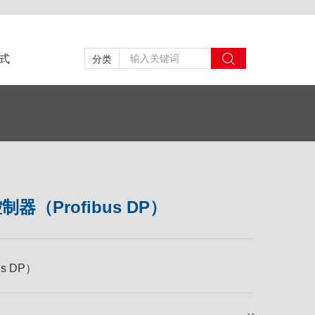
式
分类
（Profibus DP）
us DP）