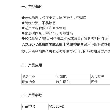
一、产品概述
◆热式原理，精度更高，响应更快，带网口
◆管状分流，不易堵塞
◆适用于各种低压和高压管道
◆预热时间短，零漂小，可靠性高
◆模拟量输入/输出可使用二次表或流量计算机控制和显示
ACU20FD
高精度质量流量计/流量控制器
采用毛细管传热
较，用所得的差值去驱动控制调节阀门，闭环控制流过通
二、产品应用
玻璃行业
太阳能
大气监测
煤炭冶金
制气配气
环保
三、产品参数
产品型号
ACU20FD