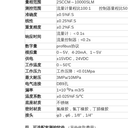
量程范围
2SCCM～10000SLM
测控范围
流量计量程比100:1 控制器量程比50:
准确度
±0.5%F.S
线性
±0.25%F.S
重复精度
±0.2%F.S
流量计：＜0.1s
响应时间
流量控制器：<0.2s
数字量
profibus协议
模拟量
0～5V、4-20mA、1～5V
供电
±15VDC，24VDC
工作温度
0～50℃
工作压力
工作压降：<0.01Mpa
最大耐压
3MPa/10MPa
电气连接
DB9孔
-9
漏率
1×10
Pa m3/S
温度系数
±0.025%F.S/℃
底座材质
不锈钢
密封材质
氟橡胶，氯丁橡胶，丁腈橡胶
接头
φ3，φ6，1/8"，1/4"
四、可选配套测控软件
（另外收取费用）