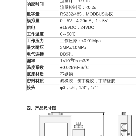
流量计：＜0.1s
响应时间
流量控制器：<0.2s
数字量
RS232/485，MODBUS协议
模拟量
0～5V、4-20mA、1～5V
供电
±15VDC，24VDC
工作温度
0～50℃
工作压力
工作压降：<0.01Mpa
最大耐压
3MPa/10MPa
电气连接
DB9孔
-9
漏率
1×10
Pa m3/S
温度系数
±0.025%F.S/℃
底座材质
不锈钢
密封材质
氟橡胶，氯丁橡胶，丁腈橡胶
接头
φ3，φ6，1/8"，1/4"
四、产品尺寸图