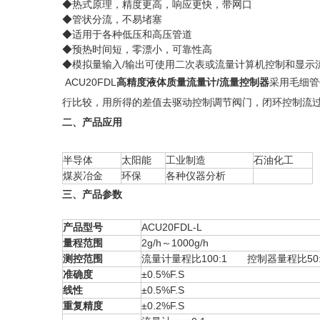
◆热式原理，精度更高，响应更快，带网口
◆管状分流，不易堵塞
◆适用于各种低压和高压管道
◆预热时间短，零漂小，可靠性高
◆模拟量输入/输出可使用二次表或流量计算机控制和显示
ACU20FDL
高精度液体质量流量计/流量控制器
采用毛细管
行比较，用所得的差值去驱动控制调节阀门，闭环控制流
二、产品应用
半导体
太阳能
工业制造
石油化工
煤炭冶金
环保
各种仪器分析
三、产品参数
产品型号
ACU20FDL-L
量程范围
2g/h～1000g/h
测控范围
流量计量程比100:1 控制器量程比50:
准确度
±0.5%F.S
线性
±0.5%F.S
重复精度
±0.2%F.S