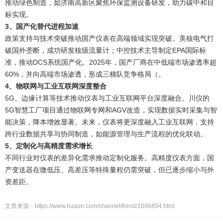
推动绿色制造，如济南高新区聚焦环保监测设备研发，助力碳中和目
标实现。
3、国产化替代进程加速
政策支持与技术突破推动国产仪表在高端领域实现突破。美核电气打
破国外垄断，成功研发核级流量计；中控技术主导制定EPA国际标
准，推动DCS系统国产化。2025年，国产厂商在中低端市场渗透率超
60%，并向高端市场渗透，形成三梯队竞争格局（。
4、物联网与工业互联网深度整合
5G、边缘计算等技术推动仪表与工业互联网平台深度融合。川仪的
5G智慧工厂项目通过物联网专网和AGV改造，实现数据实时采集与智
能决策，降本增效显著。未来，仪表将更深度融入工业互联网，支持
跨行业数据共享与协同制造，如能源管理与生产流程的优化联动。
5、定制化与高精度需求增长
不同行业对仪表的差异化需求推动定制化服务。高精度仪表方面，国
产变送器在微低压、高差压等特殊量程仍需突破，但已逐步缩小与外
资差距。
文章来源：
https://www.huaon.com/channel/trend/1096854.html